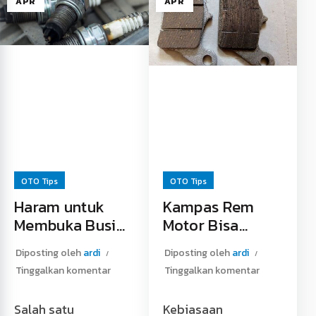
APR
APR
dilakukan, sebab
Ternyata ada …
meski sudah …
Agar Kuras Minyak
Oli Bekas Ternyata
Rem Lebih Mudah
Bisa Didaur Ulang
Read More »
Read More »
OTO Tips
OTO Tips
Haram untuk
Kampas Rem
Membuka Busi
Motor Bisa
saat Mesin Masih
Termakan
Diposting oleh
ardi
Diposting oleh
ardi
Panas
Sebelah
Tinggalkan komentar
Tinggalkan komentar
Salah satu
Kebiasaan