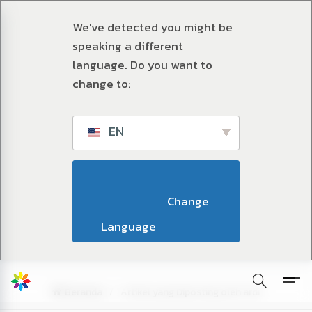
We've detected you might be
speaking a different
language. Do you want to
change to:
EN
                        Change 
Language                    
Beranda
Artikel yang Diposting oleh ardi