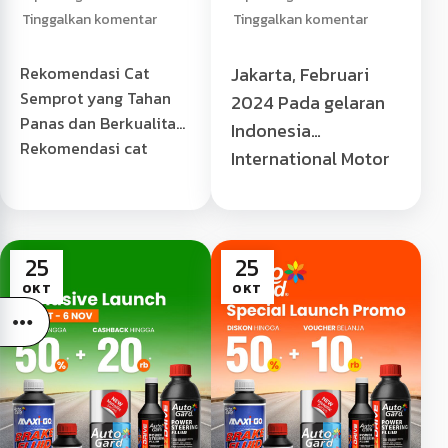
Eksterior
Tinggalkan komentar
Tinggalkan komentar
Menjadi “Selalu
Baru”
Rekomendasi Cat
Jakarta, Februari
Semprot yang Tahan
2024 Pada gelaran
Panas dan Berkualitas
Indonesia
Rekomendasi cat
International Motor
semprot tahan panas -
Show 2024 (IIMS
Ketika berbicara
2024), JIEXPO,
tentang cat semprot
Kemayoran, Jakarta
tahan...
25
25
Pusat. Laris Chandra
OKT
OKT
selaku sole […]