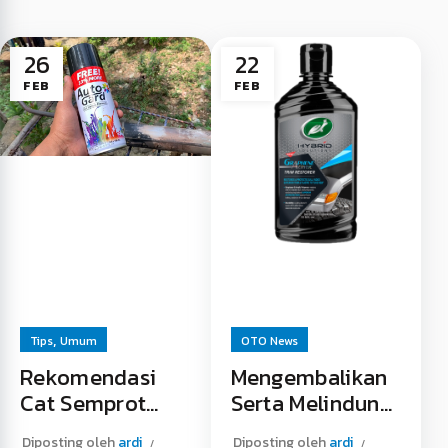
26
22
FEB
FEB
,
Tips
Umum
OTO News
Rekomendasi
Mengembalikan
Cat Semprot
Serta Melindungi
Tahan Panas
Trim Plastik
Diposting oleh
ardi
Diposting oleh
ardi