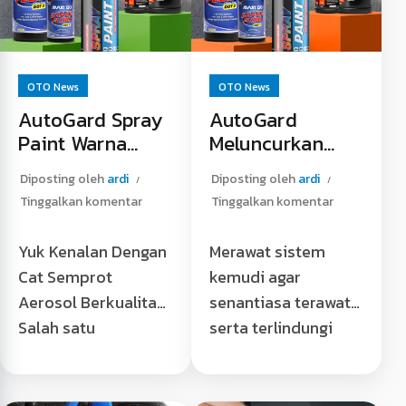
OTO News
OTO News
AutoGard Spray
AutoGard
Paint Warna
Meluncurkan
Terbaru
Produk Power
Diposting oleh
ardi
Diposting oleh
ardi
Meluncur Di
Steering Fluid di
Tinggalkan komentar
Tinggalkan komentar
Official Store
Platform Shopee
Tokopedia
Yuk Kenalan Dengan
Merawat sistem
Cat Semprot
kemudi agar
Aerosol Berkualitas
senantiasa terawat
Salah satu
serta terlindungi
keunggulan cat
Kemajuan teknologi
semprot aerosol
telah membuat
adalah kepraktisan
segalanya menjadi