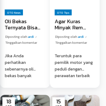
OTO News
OTO Tips
Oli Bekas
Agar Kuras
Ternyata Bisa
Minyak Rem
Didaur Ulang
Lebih Mudah
Diposting oleh
ardi
Diposting oleh
ardi
Tinggalkan komentar
Tinggalkan komentar
Jika Anda
Teruntuk para
perhatikan
pemilik motor yang
sebenarnya oli
peduli dengan
bekas banyak
perawatan terbaik
dikumpulkan
untuk
pebengkel lalu dijual
tunggangannya, tips
kepada pengepul.
yang satu ini harus
18
15
Pantas saja hal itu
Anda ketahui.