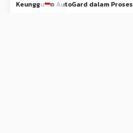
Keunggulan AutoGard dalam Proses 
ID
AutoGard tidak hanya menawarkan variasi warna,
Nozzle Semprot yang Presisi dengan Fa
halus, memastikan lapisan dasar rata dan
Tahan bensin dengan
NiX Technology
Daya Rekat Kuat dengan pigmen premiu
terkena cuaca ekstrem.
Kesimpulan
Jadi, apakah warna dasar mempengaruhi hasil a
dasar adalah cara tercepat untuk mendapatkan h
mengombinasikan teknik warna dasar yang bena
barang kesayangan Anda akan terlihat seperti ba