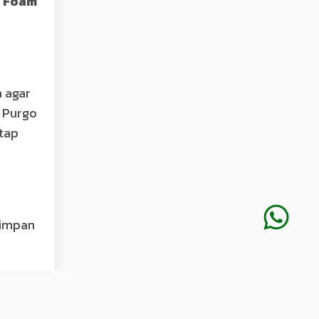
 Foam
 agar
. Purgo
tap
yimpan