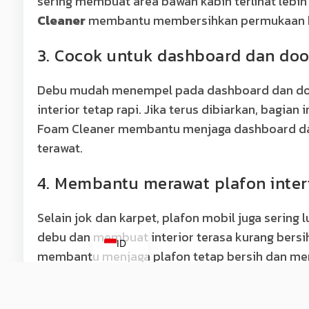
sering membuat area bawah kabin terlihat lebi
Cleaner
membantu membersihkan permukaan karp
3. Cocok untuk dashboard dan doo
Debu mudah menempel pada dashboard dan door t
interior tetap rapi. Jika terus dibiarkan, bagia
Foam Cleaner membantu menjaga dashboard dan 
terawat.
4. Membantu merawat plafon inter
Selain jok dan karpet, plafon mobil juga sering 
EN
debu dan membuat interior terasa kurang bersi
ID
membantu menjaga plafon tetap bersih dan mem
5. Lebih praktis untuk perawatan r