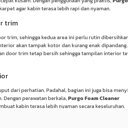
h cepat kusam. Dengan penggunaan yang praktis,
Purgo
et agar kabin terasa lebih rapi dan nyaman.
r trim
rim, sehingga kedua area ini perlu rutin dibersihkan
n interior akan tampak kotor dan kurang enak dipandang
door trim tetap bersih sehingga tampilan interior te
ior
luput dari perhatian. Padahal, bagian ini juga bisa men
h. Dengan perawatan berkala,
Purgo Foam Cleaner
buat kabin terasa lebih nyaman secara keseluruhan.
utin