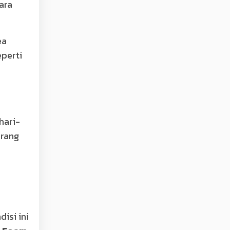
ara
ea
eperti
hari-
urang
isi ini