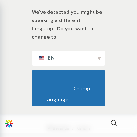
We've detected you might be
speaking a different
language. Do you want to
change to:
EN
                        Change 
Language                    
Beranda
Umum