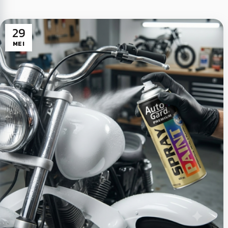
29
MEI