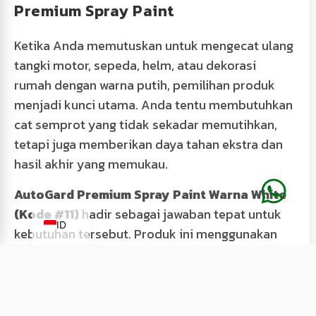
Premium Spray Paint
Ketika Anda memutuskan untuk mengecat ulang
tangki motor, sepeda, helm, atau dekorasi
rumah dengan warna putih, pemilihan produk
menjadi kunci utama. Anda tentu membutuhkan
cat semprot yang tidak sekadar memutihkan,
tetapi juga memberikan daya tahan ekstra dan
hasil akhir yang memukau.
AutoGard Premium Spray Paint Warna White
EN
(Kode #11)
hadir sebagai jawaban tepat untuk
ID
kebutuhan tersebut. Produk ini menggunakan
formulasi premium yang menghasilkan
pigmentasi warna putih yang pekat dan bersih
sempurna. Anda tidak perlu khawatir dengan
hasil akhir yang belang atau cepat menguning.