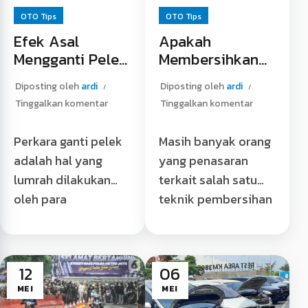
OTO Tips
OTO Tips
Efek Asal
Apakah
Mengganti Pelek
Membersihkan
Mobil
Komponen CVT
Diposting oleh
ardi
Diposting oleh
ardi
Tidak Boleh
Tinggalkan komentar
Tinggalkan komentar
Pakai Air Sabun?
Perkara ganti pelek
Masih banyak orang
adalah hal yang
yang penasaran
lumrah dilakukan
terkait salah satu
oleh para
teknik pembersihan
penggemar
saat servis motor.
otomotif. Tidak
Oleh karena itu,
terkecuali para
timbullah
12
06
pemilik mobil,
pertanyaan,”Sebenarnya
MEI
MEI
mengganti
boleh tidak …