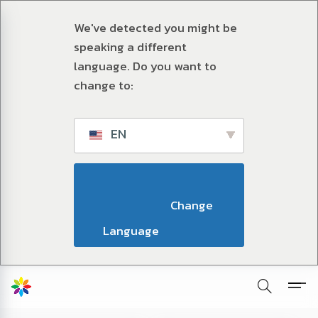
We've detected you might be
speaking a different
language. Do you want to
change to:
EN
                        Change 
Language                    