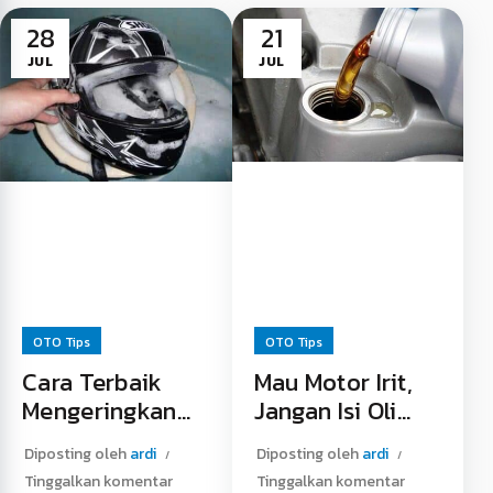
28
21
JUL
JUL
OTO Tips
OTO Tips
Cara Terbaik
Mau Motor Irit,
Mengeringkan
Jangan Isi Oli
Helm
Lebih dari
Diposting oleh
ardi
Diposting oleh
ardi
Anjuran
Tinggalkan komentar
Tinggalkan komentar