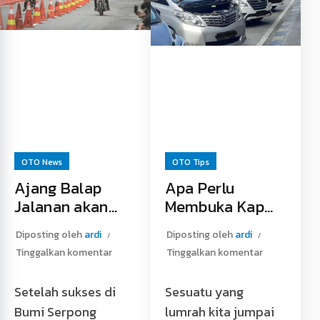
pelek bukan hal
Apakah
yang …
Membersihkan
Efek Asal Mengganti
Komponen CVT
Pelek Mobil Read
Tidak Boleh Pakai
More »
Air Sabun? Read
More »
OTO News
OTO Tips
Ajang Balap
Apa Perlu
Jalanan akan
Membuka Kap
Digelar di Bekasi
Mesin Mobil Saat
Diposting oleh
ardi
Diposting oleh
ardi
Istirahat dari
Tinggalkan komentar
Tinggalkan komentar
Perjalanan
Jauh?
Setelah sukses di
Sesuatu yang
Bumi Serpong
lumrah kita jumpai