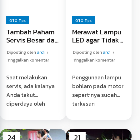
OTO Tips
OTO Tips
Tambah Paham
Merawat Lampu
Servis Besar dan
LED agar Tidak
Penggantian
Cepat Putus
Diposting oleh
ardi
Diposting oleh
ardi
Komponennya
Tinggalkan komentar
Tinggalkan komentar
agar Tidak
Dibohongi
Saat melakukan
Penggunaan lampu
Mekanik
servis, ada kalanya
bohlam pada motor
Anda takut
sepertinya sudah
diperdaya oleh
terkesan
oknum mekanik
ketinggalan zaman.
yang sering
Saat ini, kebanyakan
melakukan
motor keluaran
24
21
penggantian
terbaru